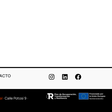
ACTO
al
· Calle Potosí 9 ·