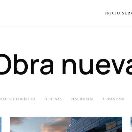
INICIO
SER
Obra nuev
RIALES Y LOGÍSTICA
OFICINAS
RESIDENCIAL
URBANISMO