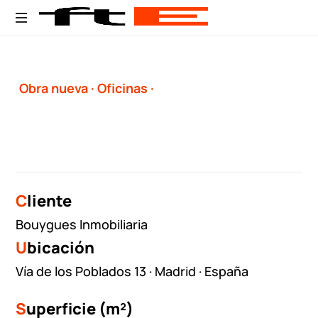
Estudio
de
Arquitectura
Obra nueva
·
Oficinas
·
y
Urbanismo
C
liente
Bouygues Inmobiliaria
U
bicación
Vía de los Poblados 13 · Madrid · España
S
uperficie (m²)