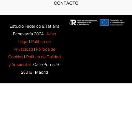
CONTACTO
Estudio Federico & Tatiana
Echevarría 2024 ·
Aviso
Legal
|
Política de
Privacidad
|
Política de
Cookies
|
Política de Calidad
y Ambiental
· Calle Potosí 9 ·
28016 · Madrid